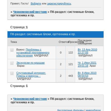
Привет, Гость!
Войдите
или
зарегистрируйтесь
.
»
Черноморский вестник
»
ПК-раздел: системные блоки,
оргтехника и пр.
Страница:
1
ПК-раздел: системные блоки, оргтехника и пр.
Последнее
Тема
Ответов
Просмотров
сообщение
Важно:
Проблемы с
Вт, 13 Апр 2010
установкой программного
0
122
22:27:55
обеспечения
КАРДИНАЛ
КАРДИНАЛ
Экскурсии по крышам
Чт, 1 Июл 2021
2
121
Варас
19:01:16
Арах
Спутниковый интернет.
Вт, 8 Июн 2010
Плюсы и минусы. ·
2
443
08:54:53
КАРДИНАЛ
КАРДИНАЛ
Страница:
1
»
Черноморский вестник
»
ПК-раздел: системные блоки,
оргтехника и пр.
бесплатные форумы
|
микроблоги