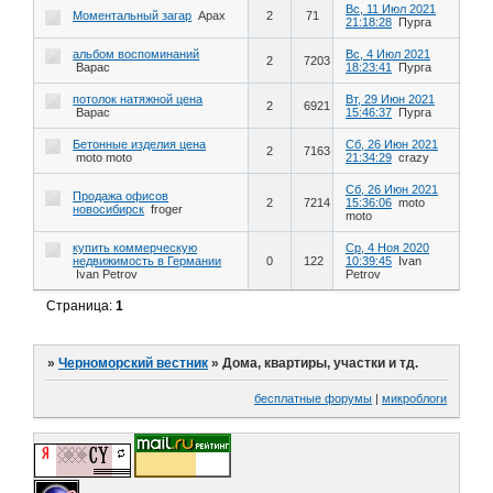
Вс, 11 Июл 2021
Моментальный загар
Арах
2
71
21:18:28
Пурга
альбом воспоминаний
Вс, 4 Июл 2021
2
7203
Варас
18:23:41
Пурга
потолок натяжной цена
Вт, 29 Июн 2021
2
6921
Варас
15:46:37
Пурга
Бетонные изделия цена
Сб, 26 Июн 2021
2
7163
moto moto
21:34:29
crazy
Сб, 26 Июн 2021
Продажа офисов
2
7214
15:36:06
moto
новосибирск
froger
moto
купить коммерческую
Ср, 4 Ноя 2020
недвижимость в Германии
0
122
10:39:45
Ivan
Ivan Petrov
Petrov
Страница:
1
»
Черноморский вестник
»
Дома, квартиры, участки и тд.
бесплатные форумы
|
микроблоги