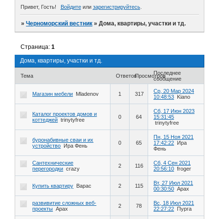
Привет, Гость!
Войдите
или
зарегистрируйтесь
.
»
Черноморский вестник
»
Дома, квартиры, участки и тд.
Страница:
1
Дома, квартиры, участки и тд.
Последнее
Тема
Ответов
Просмотров
сообщение
Ср, 20 Мар 2024
Магазин мебели
Mladenov
1
317
10:48:53
Kiano
Сб, 17 Июн 2023
Каталог проектов домов и
0
64
15:31:45
коттеджей
trinytyfree
trinytyfree
Пн, 15 Ноя 2021
буронабивные сваи и их
0
65
17:42:22
Ира
устройство
Ира Фень
Фень
Сантехнические
Сб, 4 Сен 2021
2
116
перегородки
crazy
20:56:10
froger
Вт, 27 Июл 2021
Купить квартиру
Варас
2
115
00:30:50
Арах
развивитие сложных веб-
Вс, 18 Июл 2021
2
78
проекты
Арах
22:27:22
Пурга