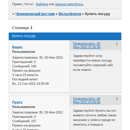
Привет, Гость!
Войдите
или
зарегистрируйтесь
.
»
Черноморский вестник
»
Мультфорум
»
Купить посуду
Страница:
1
Купить посуду
Поделиться
Ср, 30
1
Варас
Июн 2021 21:26:30
Пользователи
Здравствуйте! хочу
Зарегистрирован
: Вт, 29 Июн 2021
приобрести новую посуду,
Приглашений:
0
посоветуйте хороший сайт
Сообщений:
106
если знаете.
Провел на форуме:
3 часа 23 минуты
Последний визит:
Вс, 12 Сен 2021 14:50:48
Поделиться
Ср, 30
2
Пурга
Июн 2021 23:26:56
Пользователи
Здравствуйте! Купить вы его
Зарегистрирован
: Вт, 29 Июн 2021
можете почти в любом таком
Приглашений:
0
магазине у себя в городе не
Сообщений:
107
ленитесь и поищите.
Провел на форуме:
4 часа 22 минуты