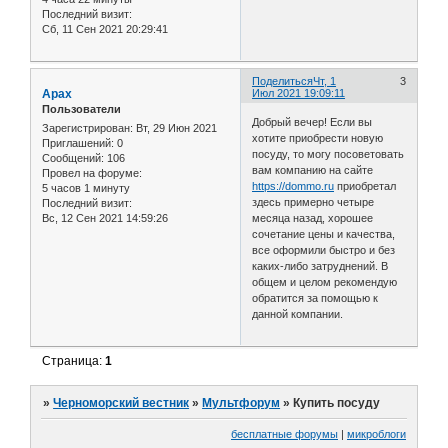
Последний визит:
Сб, 11 Сен 2021 20:29:41
Поделиться
Чт, 1
3
Арах
Июл 2021 19:09:11
Пользователи
Добрый вечер! Если вы
Зарегистрирован
: Вт, 29 Июн 2021
хотите приобрести новую
Приглашений:
0
посуду, то могу посоветовать
Сообщений:
106
вам компанию на сайте
Провел на форуме:
https://dommo.ru
приобретал
5 часов 1 минуту
здесь примерно четыре
Последний визит:
Вс, 12 Сен 2021 14:59:26
месяца назад, хорошее
сочетание цены и качества,
все оформили быстро и без
каких-либо затруднений. В
общем и целом рекомендую
обратится за помощью к
данной компании.
Страница:
1
»
Черноморский вестник
»
Мультфорум
»
Купить посуду
бесплатные форумы
|
микроблоги