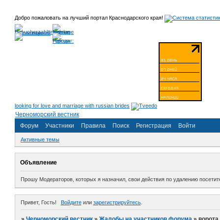
Добро пожаловать на лучший портал Краснодарского края!
looking for love and marriage with russian brides
Черноморский вестник
Форум
Участники
Правила
Поиск
Регистрация
Войти
Активные темы
Объявление
Прошу Модераторов, которых я назначил, свои действия по удалению посет
Привет, Гость!
Войдите
или
зарегистрируйтесь
.
»
Черноморский вестник
»
Жалобы на участников форума
»
ворота