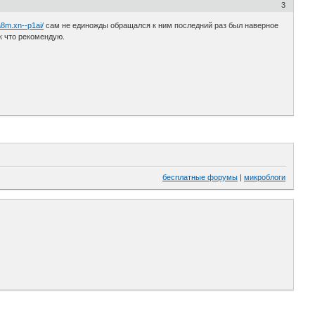
3
a8m.xn--p1ai/
сам не единожды обращался к ним последний раз был наверное
к что рекомендую.
бесплатные форумы
|
микроблоги