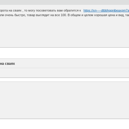
орота на сваях , то могу посоветовать вам обратится к
https://xn----dtbbhqqnibeaxpm7
или очень быстро, товар выглядит на все 100. В общем и целом хорошая цена и вид, та
 на сваях