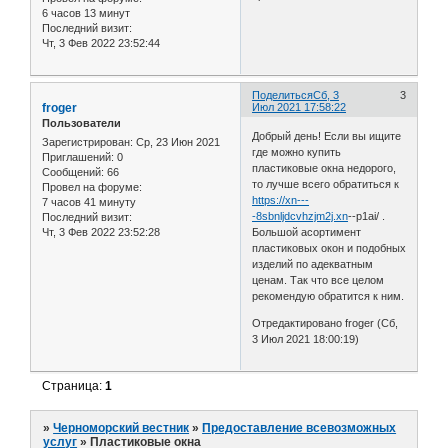
6 часов 13 минут
Последний визит:
Чт, 3 Фев 2022 23:52:44
Поделиться
Сб, 3
3
froger
Июл 2021 17:58:22
Пользователи
Добрый день! Если вы ищите
Зарегистрирован
: Ср, 23 Июн 2021
где можно купить
Приглашений:
0
пластиковые окна недорого,
Сообщений:
66
то лучше всего обратиться к
Провел на форуме:
https://xn---
7 часов 41 минуту
-8sbnljdcvhzjm2j.xn
--p1ai/ .
Последний визит:
Чт, 3 Фев 2022 23:52:28
Большой асортимент
пластиковых окон и подобных
изделий по адекватным
ценам. Так что все целом
рекомендую обратится к ним.
Отредактировано froger (Сб,
3 Июл 2021 18:00:19)
Страница:
1
»
Черноморский вестник
»
Предоставление всевозможных
услуг
»
Пластиковые окна