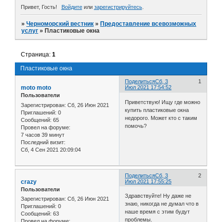
Привет, Гость!
Войдите
или
зарегистрируйтесь
.
»
Черноморский вестник
»
Предоставление всевозможных
услуг
»
Пластиковые окна
Страница:
1
Пластиковые окна
Поделиться
Сб, 3
1
moto moto
Июл 2021 17:54:52
Пользователи
Приветствую! Ищу где можно
Зарегистрирован
: Сб, 26 Июн 2021
купить пластиковые окна
Приглашений:
0
недорого. Может кто с таким
Сообщений:
65
помочь?
Провел на форуме:
7 часов 39 минут
Последний визит:
Сб, 4 Сен 2021 20:09:04
Поделиться
Сб, 3
2
crazy
Июл 2021 17:55:25
Пользователи
Здравствуйте! Ну даже не
Зарегистрирован
: Сб, 26 Июн 2021
знаю, никогда не думал что в
Приглашений:
0
наше время с этим будут
Сообщений:
63
проблемы.
Провел на форуме: