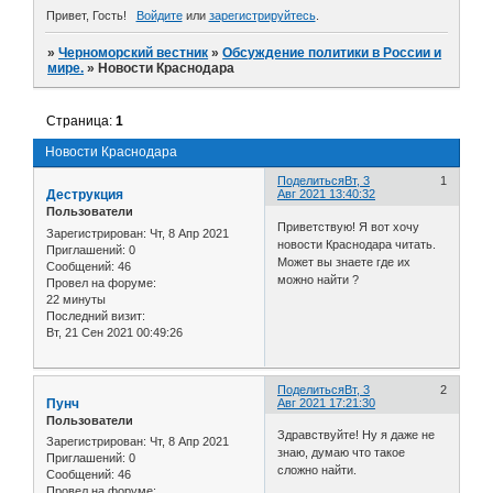
Привет, Гость!
Войдите
или
зарегистрируйтесь
.
»
Черноморский вестник
»
Обсуждение политики в России и
мире.
»
Новости Краснодара
Страница:
1
Новости Краснодара
Поделиться
Вт, 3
1
Деструкция
Авг 2021 13:40:32
Пользователи
Приветствую! Я вот хочу
Зарегистрирован
: Чт, 8 Апр 2021
новости Краснодара читать.
Приглашений:
0
Может вы знаете где их
Сообщений:
46
можно найти ?
Провел на форуме:
22 минуты
Последний визит:
Вт, 21 Сен 2021 00:49:26
Поделиться
Вт, 3
2
Пунч
Авг 2021 17:21:30
Пользователи
Здравствуйте! Ну я даже не
Зарегистрирован
: Чт, 8 Апр 2021
знаю, думаю что такое
Приглашений:
0
сложно найти.
Сообщений:
46
Провел на форуме: