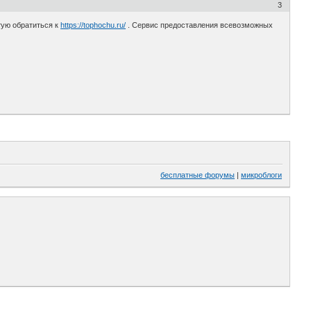
3
тую обратиться к
https://tophochu.ru/
. Сервис предоставления всевозможных
бесплатные форумы
|
микроблоги