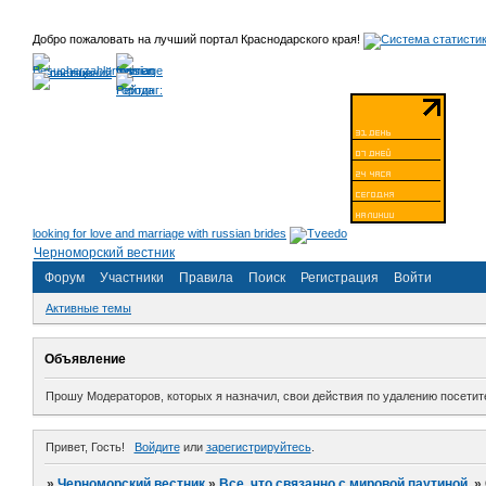
Добро пожаловать на лучший портал Краснодарского края!
looking for love and marriage with russian brides
Черноморский вестник
Форум
Участники
Правила
Поиск
Регистрация
Войти
Активные темы
Объявление
Прошу Модераторов, которых я назначил, свои действия по удалению посет
Привет, Гость!
Войдите
или
зарегистрируйтесь
.
»
Черноморский вестник
»
Все, что связанно с мировой паутиной.
»