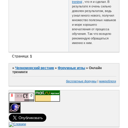
treningi
, что я и сделал. В
результате я очень сильно
доволен результатом, ведь
узнал много нового, получил
множество полезных навыков
и море хорошего
впечатления от процесса
обучения. Так что всецело
рекомендую обращаться
именно к ним.
Страница:
1
»
Черноморский вестник
»
Форумные игры
»
Онлайн
тренинги
бесплатные форумы
|
микроблоги