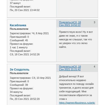
37 минут
Последний визит:
Пн, 20 Сен 2021 13:44:02
Поделиться
Сб, 18
3
Касабланка
Сен 2021 14:52:22
Пользователи
Приветствую всех! Ну я вот
Зарегистрирован
: Чт, 8 Апр 2021
даже не знаю, я о таком
Приглашений:
0
никогда не слышал, так что
Сообщений:
45
не уверен что это легко
Провел на форуме:
найти.
1 час 1 минуту
Последний визит:
Сб, 18 Сен 2021 14:52:26
Поделиться
Сб, 18
4
Зе Создатель
Сен 2021 21:21:42
Пользователи
Добрый вечер! Я вот
Зарегистрирован
: Сб, 10 Апр 2021
относительно недавно
Приглашений:
0
задумался по поводу онлайн
Сообщений:
39
тренингов, и долго искал для
Провел на форуме:
себя подходящий. Мне
34 минуты
посоветовали обратится за
Последний визит:
Пн, 20 Сен 2021 18:52:20
этим к
https://games4business.ru/articles/onlai