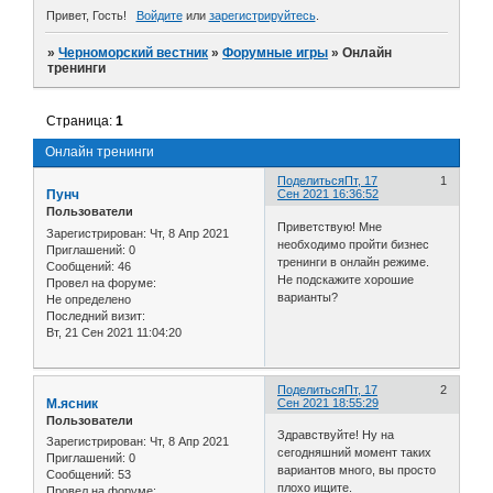
Привет, Гость!
Войдите
или
зарегистрируйтесь
.
»
Черноморский вестник
»
Форумные игры
»
Онлайн
тренинги
Страница:
1
Онлайн тренинги
Поделиться
Пт, 17
1
Пунч
Сен 2021 16:36:52
Пользователи
Приветствую! Мне
Зарегистрирован
: Чт, 8 Апр 2021
необходимо пройти бизнес
Приглашений:
0
тренинги в онлайн режиме.
Сообщений:
46
Не подскажите хорошие
Провел на форуме:
варианты?
Не определено
Последний визит:
Вт, 21 Сен 2021 11:04:20
Поделиться
Пт, 17
2
М.ясник
Сен 2021 18:55:29
Пользователи
Здравствуйте! Ну на
Зарегистрирован
: Чт, 8 Апр 2021
сегодняшний момент таких
Приглашений:
0
вариантов много, вы просто
Сообщений:
53
плохо ищите.
Провел на форуме: