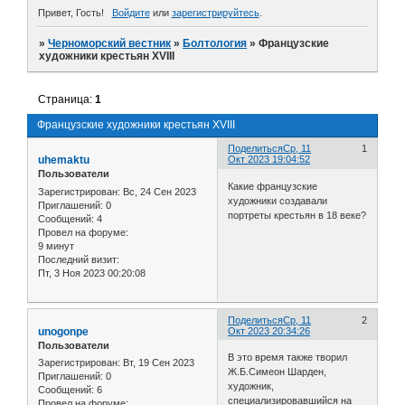
Привет, Гость!
Войдите
или
зарегистрируйтесь
.
»
Черноморский вестник
»
Болтология
»
Французские
художники крестьян XVIII
Страница:
1
Французские художники крестьян XVIII
Поделиться
Ср, 11
1
uhemaktu
Окт 2023 19:04:52
Пользователи
Какие французские
Зарегистрирован
: Вс, 24 Сен 2023
художники создавали
Приглашений:
0
портреты крестьян в 18 веке?
Сообщений:
4
Провел на форуме:
9 минут
Последний визит:
Пт, 3 Ноя 2023 00:20:08
Поделиться
Ср, 11
2
unogonpe
Окт 2023 20:34:26
Пользователи
В это время также творил
Зарегистрирован
: Вт, 19 Сен 2023
Ж.Б.Симеон Шарден,
Приглашений:
0
художник,
Сообщений:
6
специализировавшийся на
Провел на форуме: