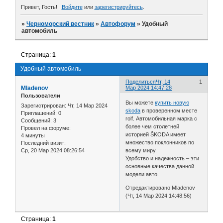
Привет, Гость!
Войдите
или
зарегистрируйтесь
.
»
Черноморский вестник
»
Автофорум
»
Удобный
автомобиль
Страница:
1
Удобный автомобиль
Поделиться
Чт, 14
1
Mladenov
Мар 2024 14:47:28
Пользователи
Вы можете
купить новую
Зарегистрирован
: Чт, 14 Мар 2024
skoda
в проверенном месте
Приглашений:
0
rolf. Автомобильная марка с
Сообщений:
3
более чем столетней
Провел на форуме:
историей ŠKODA имеет
4 минуты
множество поклонников по
Последний визит:
Ср, 20 Мар 2024 08:26:54
всему миру.
Удобство и надежность – эти
основные качества данной
модели авто.
Отредактировано Mladenov
(Чт, 14 Мар 2024 14:48:56)
Страница:
1