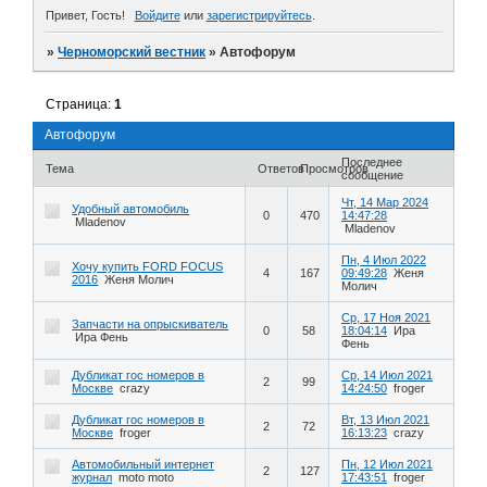
Привет, Гость!
Войдите
или
зарегистрируйтесь
.
»
Черноморский вестник
»
Автофорум
Страница:
1
Автофорум
Последнее
Тема
Ответов
Просмотров
сообщение
Чт, 14 Мар 2024
Удобный автомобиль
0
470
14:47:28
Mladenov
Mladenov
Пн, 4 Июл 2022
Хочу купить FORD FOCUS
4
167
09:49:28
Женя
2016
Женя Молич
Молич
Ср, 17 Ноя 2021
Запчасти на опрыскиватель
0
58
18:04:14
Ира
Ира Фень
Фень
Дубликат гос номеров в
Ср, 14 Июл 2021
2
99
Москве
crazy
14:24:50
froger
Дубликат гос номеров в
Вт, 13 Июл 2021
2
72
Москве
froger
16:13:23
crazy
Автомобильный интернет
Пн, 12 Июл 2021
2
127
журнал
moto moto
17:43:51
froger