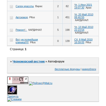
Чт, 1 Июл 2021
Салон красоты
Варас
2
82
19:07:30
Арах
Чт, 20 Май 2010
Автоюмор
Pifus
1
451
08:40:55
КАРДИНАЛ
Чт, 13 Май 2010
Ремонт! ·
КАРДИНАЛ
5
198
22:23:54
КАРДИНАЛ
Вот уж полнейшая
Сб, 8 Май 2010
0
139
клиника!!!!!
Pifus
16:59:05
Pifus
Страница:
1
»
Черноморский вестник
»
Автофорум
бесплатные форумы
|
микроблоги
Твитнуть