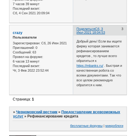
7 часов 39 минут
Последний визит:
Сб, 4 Сен 2021 20:09:04
Поделиться
Сб, 3
3
crazy
Июл 2021 18:04:53
Пользователи
Добрый день! Если вы ищите
Зарегистрирован
: Сб, 26 Июн 2021
фирму которая занимается
Приглашений:
0
рефинансированием
Сообщений:
63
кредитов , то лучше всего
Провел на форуме:
обратиться к
6 часов 13 минут
https://mbanks.ru/
. Быстрая и
Последний визит:
Чт, 3 Фев 2022 23:52:44
качественная робота со
всеми документами. Так что
все целом рекомендую
обратится к ним.
Страница:
1
»
Черноморский вестник
»
Предоставление всевозможных
услуг
»
Рефинансирование кредита
бесплатные форумы
|
микроблоги