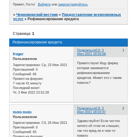
Привет, Гость!
Войдите
или
зарегистрируйтесь
.
»
Черноморский вестник
»
Предоставление всевозможных
услуг
»
Рефинансирование кредита
Страница:
1
Рефинансирование кредита
Поделиться
Сб, 3
1
froger
Июл 2021 18:03:08
Пользователи
Приветствую! Ищу фирму
Зарегистрирован
: Ср, 23 Июн 2021
которая занимается
Приглашений:
0
рефинансированием
Сообщений:
66
кредитов. Может кто с таким
Провел на форуме:
помочь?
7 часов 41 минуту
Последний визит:
Чт, 3 Фев 2022 23:52:28
Поделиться
Сб, 3
2
moto moto
Июл 2021 18:03:37
Пользователи
Здравствуйте! Если честно
Зарегистрирован
: Сб, 26 Июн 2021
ничего об этом не слышал,
Приглашений:
0
так что вряд ли я чем-то
Сообщений:
65
помогу.
Провел на форуме: