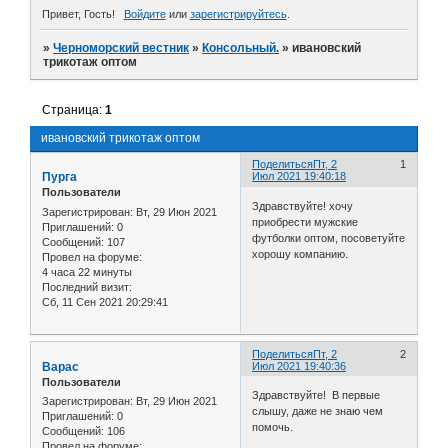
Привет, Гость!
Войдите
или
зарегистрируйтесь
.
»
Черноморский вестник
»
Консольный.
»
ивановский
трикотаж оптом
Страница:
1
ивановский трикотаж оптом
Поделиться
Пт, 2
1
Пурга
Июл 2021 19:40:18
Пользователи
Здравствуйте! хочу
Зарегистрирован
: Вт, 29 Июн 2021
приобрести мужские
Приглашений:
0
футболки оптом, посоветуйте
Сообщений:
107
хорошу компанию.
Провел на форуме:
4 часа 22 минуты
Последний визит:
Сб, 11 Сен 2021 20:29:41
Поделиться
Пт, 2
2
Варас
Июл 2021 19:40:36
Пользователи
Здравствуйте! В первые
Зарегистрирован
: Вт, 29 Июн 2021
слышу, даже не знаю чем
Приглашений:
0
помочь.
Сообщений:
106
Провел на форуме: