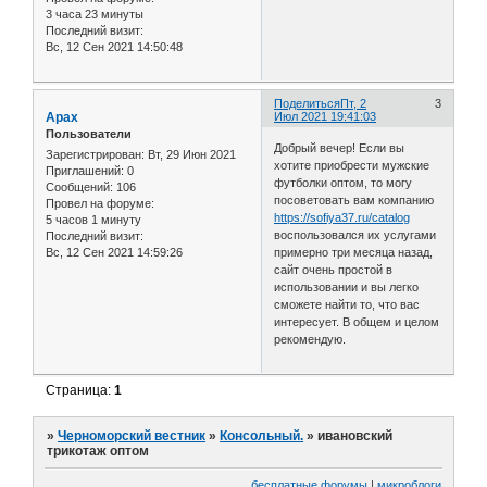
3 часа 23 минуты
Последний визит:
Вс, 12 Сен 2021 14:50:48
Поделиться
Пт, 2
3
Арах
Июл 2021 19:41:03
Пользователи
Добрый вечер! Если вы
Зарегистрирован
: Вт, 29 Июн 2021
хотите приобрести мужские
Приглашений:
0
футболки оптом, то могу
Сообщений:
106
посоветовать вам компанию
Провел на форуме:
https://sofiya37.ru/catalog
5 часов 1 минуту
воспользовался их услугами
Последний визит:
Вс, 12 Сен 2021 14:59:26
примерно три месяца назад,
сайт очень простой в
использовании и вы легко
сможете найти то, что вас
интересует. В общем и целом
рекомендую.
Страница:
1
»
Черноморский вестник
»
Консольный.
»
ивановский
трикотаж оптом
бесплатные форумы
|
микроблоги