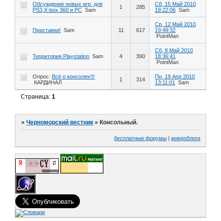
Обсуждение новых игр, для
Сб, 15 Май 2010
1
285
PS3,X-box 360 и PC
Sam
19:22:06
Sam
Ср, 12 Май 2010
Приставки!
Sam
11
617
19:49:32
PointMan
Сб, 8 Май 2010
Территория Playstation
Sam
4
390
18:36:41
PointMan
Опрос:
Всё о консолях!!!
Пн, 19 Апр 2010
1
314
КАРДИНАЛ
13:11:01
Sam
Страница:
1
»
Черноморский вестник
»
Консольный.
бесплатные форумы
|
микроблоги