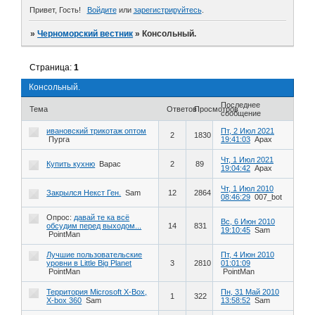
Привет, Гость!
Войдите
или
зарегистрируйтесь
.
»
Черноморский вестник
»
Консольный.
Страница:
1
Консольный.
Последнее
Тема
Ответов
Просмотров
сообщение
ивановский трикотаж оптом
Пт, 2 Июл 2021
2
1830
Пурга
19:41:03
Арах
Чт, 1 Июл 2021
Купить кухню
Варас
2
89
19:04:42
Арах
Чт, 1 Июл 2010
Закрылся Некст Ген.
Sam
12
2864
08:46:29
007_bot
Опрос:
давай те ка всё
Вс, 6 Июн 2010
обсудим перед выходом...
14
831
19:10:45
Sam
PointMan
Лучшие пользовательские
Пт, 4 Июн 2010
уровни в Little Big Planet
3
2810
01:01:09
PointMan
PointMan
Территория Microsoft X-Box,
Пн, 31 Май 2010
1
322
X-box 360
Sam
13:58:52
Sam